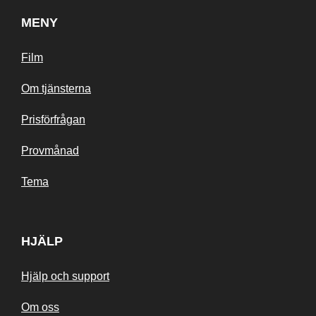
MENY
Film
Om tjänsterna
Prisförfrågan
Provmånad
Tema
HJÄLP
Hjälp och support
Om oss