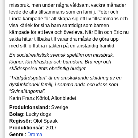
missbruk, men under några våldsamt vackra månader
levde de alla tillsammans som en familj. Peter och
Linda kämpade för att skapa sig ett liv tillsammans och
visa kärlek för sina barn samtidigt som barnen
kämpade för att leva och överleva. När Elin och Eric nu
sakta hittar tillbaka till varandra måste de göra upp
med sitt förflutna i jakten på en anständig framtid.
En socialrealistisk svensk spelfilm om missbruk,
lögner, föräldraskap och barndom. Bra regi och
skådespeleri trots obefintlig budget.
”Trädgårdsgatan" är en omskakande skildring av en
dysfunktionell familj, i samma anda och klass som
”Svinalängorna”.
Karin Franz Körlof, Aftonbladet
Produktionsland:
Sverige
Bolag:
Lucky dogs
Regissör:
Olof Spaak
Produktionsår:
2017
Genre :
Drama