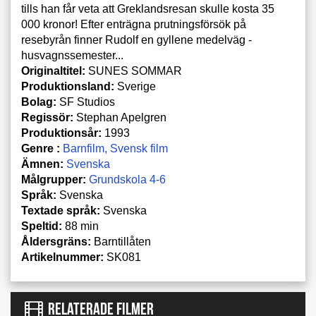
tills han får veta att Greklandsresan skulle kosta 35
000 kronor! Efter enträgna prutningsförsök på
resebyrån finner Rudolf en gyllene medelväg -
husvagnssemester...
Originaltitel:
SUNES SOMMAR
Produktionsland:
Sverige
Bolag:
SF Studios
Regissör:
Stephan Apelgren
Produktionsår:
1993
Genre :
Barnfilm
Svensk film
Ämnen:
Svenska
Målgrupper:
Grundskola 4-6
Språk:
Svenska
Textade språk:
Svenska
Speltid:
88 min
Åldersgräns:
Barntillåten
Artikelnummer:
SK081
RELATERADE FILMER