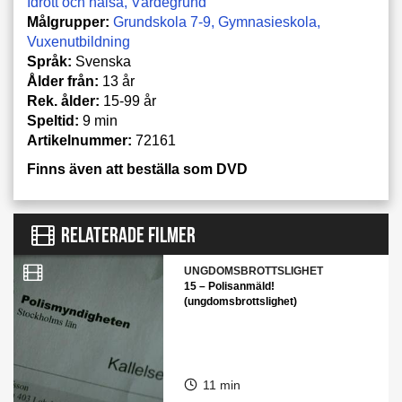
Idrott och hälsa
Värdegrund
Målgrupper:
Grundskola 7-9
Gymnasieskola
Vuxenutbildning
Språk:
Svenska
Ålder från:
13 år
Rek. ålder:
15-99 år
Speltid:
9 min
Artikelnummer:
72161
Finns även att beställa som DVD
RELATERADE FILMER
UNGDOMSBROTTSLIGHET
15 – Polisanmäld!
(ungdomsbrottslighet)
11 min