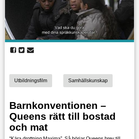
Utbildningsfilm
Samhällskunskap
Barnkonventionen –
Queens rätt till bostad
och mat
“Kära drottning Maxima”. Så börjar Queens brev till