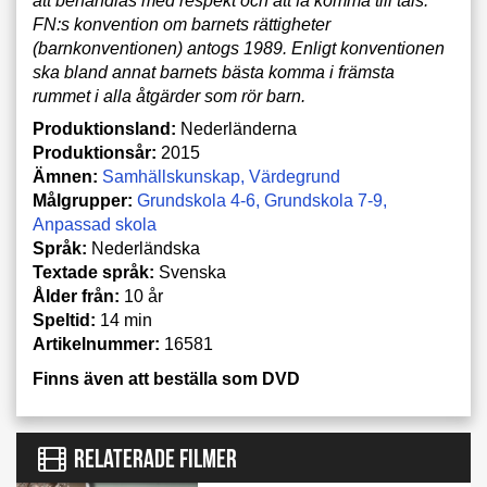
att behandlas med respekt och att få komma till tals.
FN:s konvention om barnets rättigheter
(barnkonventionen) antogs 1989. Enligt konventionen
ska bland annat barnets bästa komma i främsta
rummet i alla åtgärder som rör barn.
Produktionsland:
Nederländerna
Produktionsår:
2015
Ämnen:
Samhällskunskap
Värdegrund
Målgrupper:
Grundskola 4-6
Grundskola 7-9
Anpassad skola
Språk:
Nederländska
Textade språk:
Svenska
Ålder från:
10 år
Speltid:
14 min
Artikelnummer:
16581
Finns även att beställa som DVD
RELATERADE FILMER