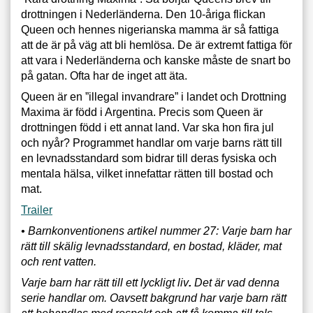
drott­ningen i Nederländerna. Den 10-åriga flickan
Queen och hennes nigerianska mamma är så fattiga
att de är på väg att bli hemlösa. De är extremt fattiga för
att vara i Nederländerna och kanske måste de snart bo
på gatan. Ofta har de inget att äta.
Queen är en ”illegal invandrare” i landet och Drottning
Maxima är född i Argentina. Precis som Queen är
drottningen född i ett annat land. Var ska hon fira jul
och nyår? Programmet handlar om varje barns rätt till
en levnads­standard som bidrar till deras fysiska och
mentala hälsa, vilket innefattar rätten till bostad och
mat.
Trailer
• Barnkonventionens artikel nummer 27: Varje barn har
rätt till skälig levnadsstandard, en bostad, kläder, mat
och rent vatten.
Varje barn har rätt till ett lyckligt liv
.
Det är vad denna
serie handlar om. Oavsett bakgrund har varje barn rätt