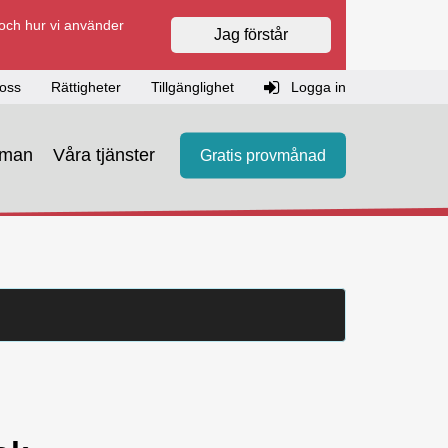
 och hur vi använder
Jag förstår
oss
Rättigheter
Tillgänglighet
Logga in
eman
Våra tjänster
Gratis provmånad