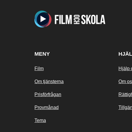
MENY
HJÄ
Film
Hjälp 
Om tjänsterna
Om os
Prisförfrågan
Rättig
Provmånad
Tillgä
Tema