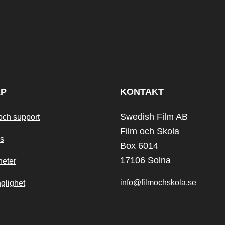
LP
KONTAKT
Swedish Film AB
och support
Film och Skola
s
Box 6014
17106 Solna
heter
info@filmochskola.se
nglighet