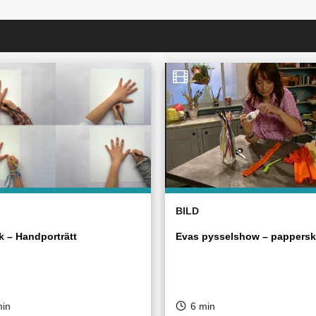
BILD
k – Handporträtt
Evas pysselshow – pappers
min
6 min