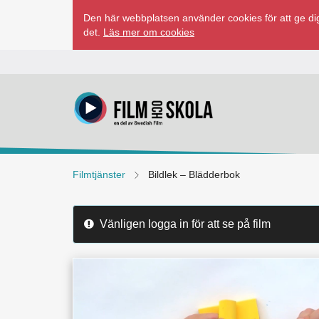
Hoppa
Den här webbplatsen använder cookies för att ge dig
till
det.
Läs mer om cookies
innehåll
Filmtjänster
Bildlek – Blädderbok
Vänligen logga in för att se på film