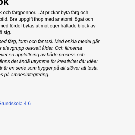
ok
k och färgpennor. Låt prickar byta färg och
 bild. Bra uppgift ihop med anatomi; ögat och
med fördel bytas ut mot egenhäftade block av
å sig.
k med färg, form och fantasi. Med enkla medel går
tor elevgrupp oavsett ålder. Och filmerna
lever en uppfattning av både process och
 finns det ändå utrymme för kreativitet där idéer
 är en serie som bygger på att utöver att testa
ps på ämnesintegrering.
Grundskola 4-6