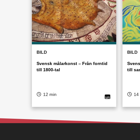
BILD
BILD
Svensk målarkonst – Från forntid
Svens
till 1800-tal
till s
12 min
14