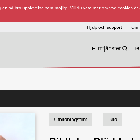
 en så bra upplevelse som möjligt. Vill du veta mer om vad cookies är
Hjälp och support
Om 
Filmtjänster
T
Utbildningsfilm
Bild