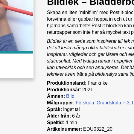
Bildlek – Blädderb
Skapa en liten ”minifilm” med Post it-bloc
försvinna eller gubbar hoppa in och ut ur
hjärnans samarbete! Post it-blocken kan 
returpapper som inte har så mycket text p
Bildlek är en serie som inspirerar till le
det att testa många olika bildtekniker i s
inspirerar, vägleder och ger lärare och e
slutresultat. Med tydliga ramar i uppgifter
kan utvecklas och sen analyseras. Det här
tekniker även träna på bildanalys samt ti
Produktionsland:
Frankrike
Produktionsår:
2021
Ämnen:
Bild
Målgrupper:
Förskola
Grundskola F-3
Språk:
Inget tal
Ålder från:
6 år
Speltid:
4 min
Artikelnummer:
EDU0322_20