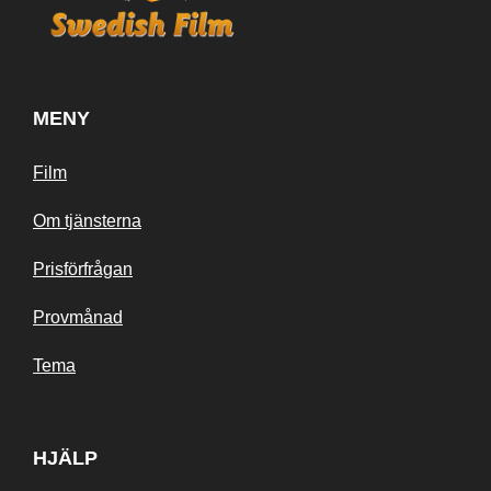
MENY
Film
Om tjänsterna
Prisförfrågan
Provmånad
Tema
HJÄLP