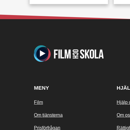
MENY
HJÄ
Film
Hjälp 
Om tjänsterna
Om os
Prisförfrågan
Rättig