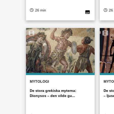
26 min
26
MYTOLOGI
MYTO
De stora grekiska myterna:
De st
Dionysos – den vilde gu...
– ljus