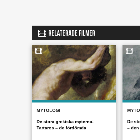
RELATERADE FILMER
MYTOLOGI
MYTO
De stora grekiska myterna:
De st
Tartaros – de fördömda
– den 