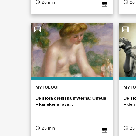
26 min
26
MYTOLOGI
MYTO
De stora grekiska myterna: Orfeus
De st
– kärlekens lovs...
– den
25 min
25