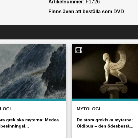
Artikelnummer:
F1726
Finns även att beställa som DVD
LOGI
MYTOLOGI
ora grekiska myterna: Medea
De stora grekiska myterna:
besinningsl...
Oidipus – den ödesbestä...