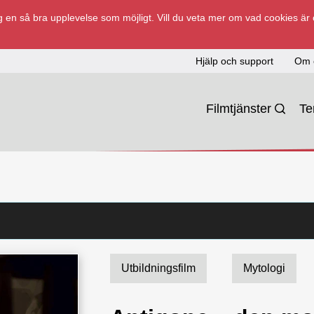
 en så bra upplevelse som möjligt. Vill du veta mer om vad cookies är
Hjälp och support
Om 
Filmtjänster
T
Utbildningsfilm
Mytologi