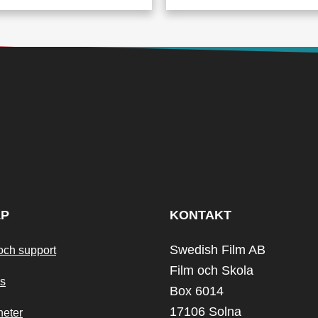
LP
KONTAKT
Swedish Film AB
och support
Film och Skola
s
Box 6014
17106 Solna
heter