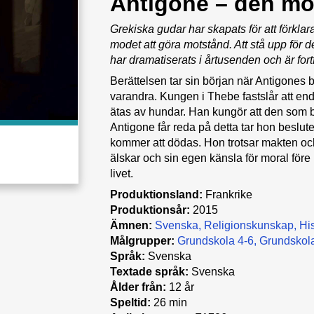
Antigone – den mo
Grekiska gudar har skapats för att förklar
modet att göra motstånd. Att stå upp för d
har dramatiserats i årtusenden och är fortf
Berättelsen tar sin början när Antigones 
varandra. Kungen i Thebe fastslår att end
ätas av hundar. Han kungör att den som 
Antigone får reda på detta tar hon beslutet 
kommer att dödas. Hon trotsar makten och
älskar och sin egen känsla för moral för
livet.
Produktionsland:
Frankrike
Produktionsår:
2015
Ämnen:
Svenska
Religionskunskap
His
Målgrupper:
Grundskola 4-6
Grundskola
Språk:
Svenska
Textade språk:
Svenska
Ålder från:
12 år
Speltid:
26 min