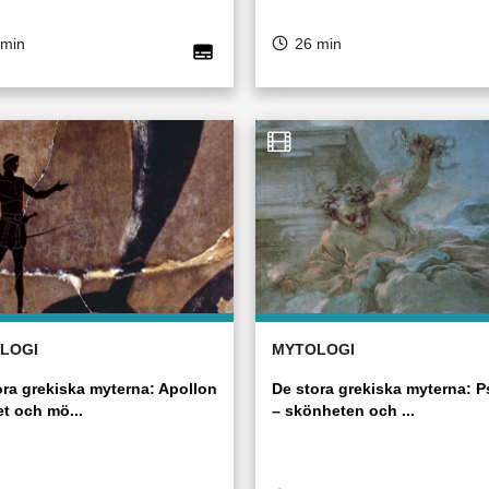
 min
26 min
LOGI
MYTOLOGI
ora grekiska myterna: Apollon
De stora grekiska myterna: 
et och mö...
– skönheten och ...