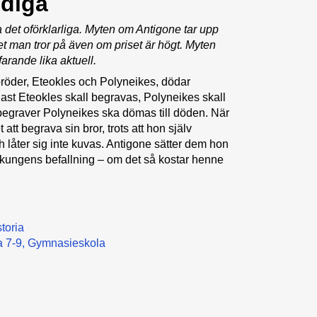
diga
a det oförklarliga. Myten om Antigone tar upp
et man tror på även om priset är högt. Myten
arande lika aktuell.
bröder, Eteokles och Polyneikes, dödar
ast Eteokles skall begravas, Polyneikes skall
begraver Polyneikes ska dömas till döden. När
att begrava sin bror, trots att hon själv
 låter sig inte kuvas. Antigone sätter dem hon
e kungens befallning – om det så kostar henne
toria
 7-9
Gymnasieskola