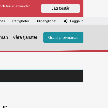
 och hur vi använder
Jag förstår
oss
Rättigheter
Tillgänglighet
Logga in
eman
Våra tjänster
Gratis provmånad