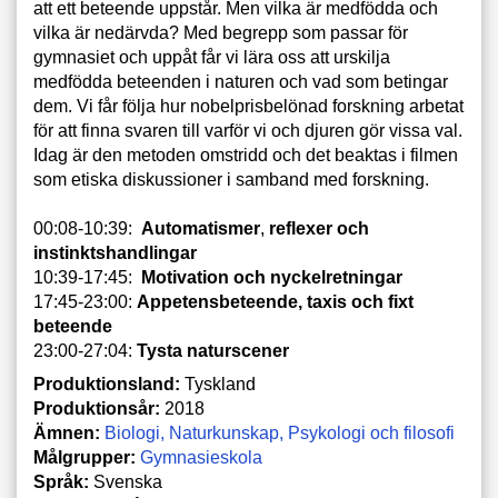
att ett beteende uppstår. Men vilka är medfödda och
vilka är nedärvda? Med begrepp som passar för
gymnasiet och uppåt får vi lära oss att urskilja
medfödda beteenden i naturen och vad som betingar
dem. Vi får följa hur nobelprisbelönad forskning arbetat
för att finna svaren till varför vi och djuren gör vissa val.
Idag är den metoden omstridd och det beaktas i filmen
som etiska diskussioner i samband med forskning.
00:08-10:39:
Automatismer
,
reflexer och
instinktshandlingar
10:39-17:45:
Motivation och nyckelretningar
17:45-23:00:
Appetensbeteende, taxis och fixt
beteende
23:00-27:04:
Tysta naturscener
Produktionsland:
Tyskland
Produktionsår:
2018
Ämnen:
Biologi
Naturkunskap
Psykologi och filosofi
Målgrupper:
Gymnasieskola
Språk:
Svenska