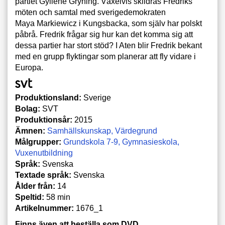
partiet Gyllene Gryning. Växelvis skildras Fredriks
möten och samtal med sverigedemokraten
Maya Markiewicz i Kungsbacka, som själv har polskt
påbrå. Fredrik frågar sig hur kan det komma sig att
dessa partier har stort stöd? I Aten blir Fredrik bekant
med en grupp flyktingar som planerar att fly vidare i
Europa.
Produktionsland:
Sverige
Bolag:
SVT
Produktionsår:
2015
Ämnen:
Samhällskunskap
Värdegrund
Målgrupper:
Grundskola 7-9
Gymnasieskola
Vuxenutbildning
Språk:
Svenska
Textade språk:
Svenska
Ålder från:
14
Speltid:
58 min
Artikelnummer:
1676_1
Finns även att beställa som DVD