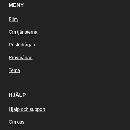
MENY
Film
Om tjänsterna
Prisförfrågan
Provmånad
Tema
HJÄLP
Hjälp och support
Om oss