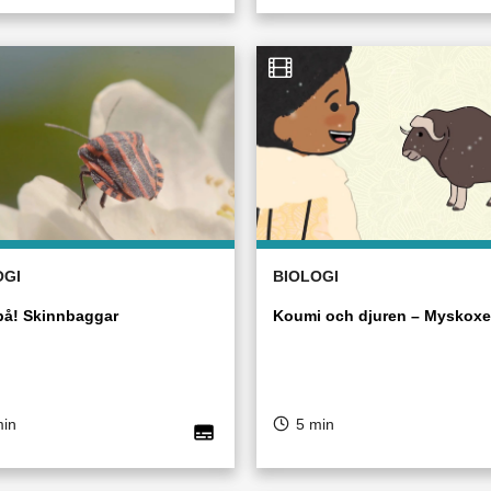
OGI
BIOLOGI
på! Skinnbaggar
Koumi och djuren – Myskoxe
min
5 min