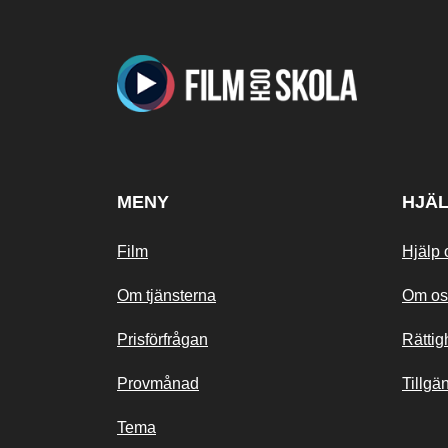
MENY
HJÄ
Film
Hjälp 
Om tjänsterna
Om os
Prisförfrågan
Rättig
Provmånad
Tillgä
Tema