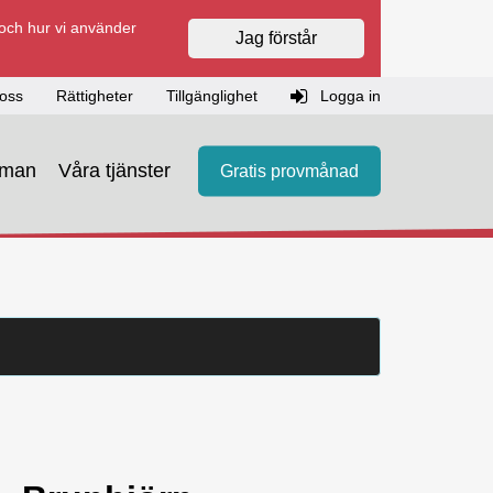
 och hur vi använder
Jag förstår
oss
Rättigheter
Tillgänglighet
Logga in
eman
Våra tjänster
Gratis provmånad