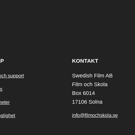
LP
KONTAKT
Swedish Film AB
och support
Film och Skola
s
Box 6014
17106 Solna
heter
info@filmochskola.se
nglighet