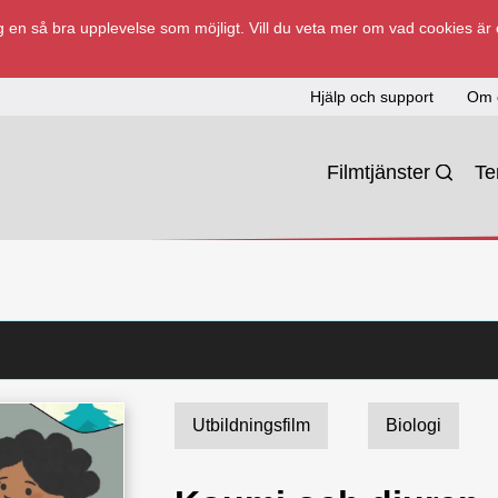
 en så bra upplevelse som möjligt. Vill du veta mer om vad cookies är
Hjälp och support
Om 
Filmtjänster
T
Utbildningsfilm
Biologi