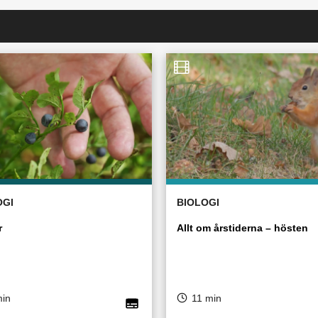
OGI
BIOLOGI
r
Allt om årstiderna – hösten
min
11 min