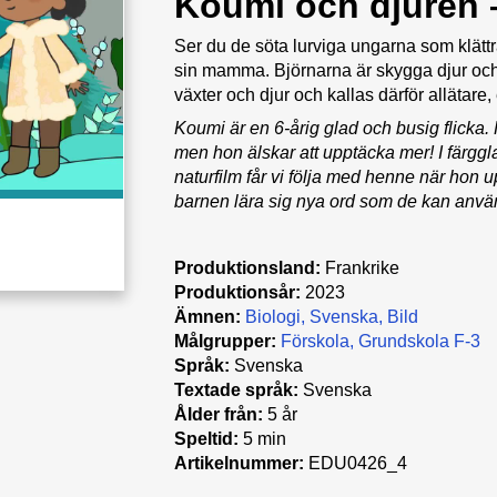
Koumi och djuren 
Ser du de söta lurviga ungarna som klättr
sin mamma. Björnarna är skygga djur och l
växter och djur och kallas därför allätare,
Koumi är en 6-årig glad och busig flicka.
men hon älskar att upptäcka mer! I färggl
naturfilm får vi följa med henne när hon u
barnen lära sig nya ord som de kan använd
Produktionsland:
Frankrike
Produktionsår:
2023
Ämnen:
Biologi
Svenska
Bild
Målgrupper:
Förskola
Grundskola F-3
Språk:
Svenska
Textade språk:
Svenska
Ålder från:
5 år
Speltid:
5 min
Artikelnummer:
EDU0426_4