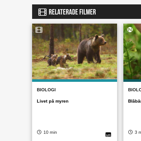
RELATERADE FILMER
BIOLOGI
BIOL
Livet på myren
Blåbä
10 min
3 