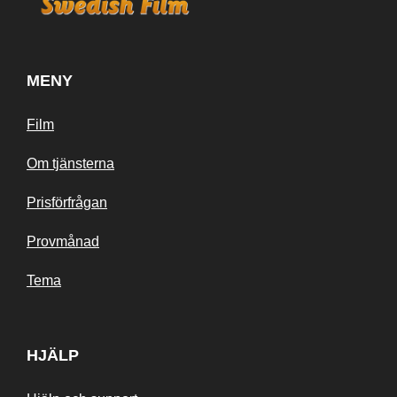
MENY
Film
Om tjänsterna
Prisförfrågan
Provmånad
Tema
HJÄLP