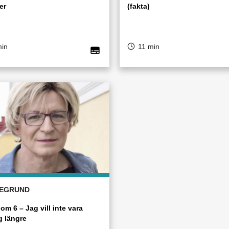
er
(fakta)
min
11 min
EGRUND
 om 6 – Jag vill inte vara
g längre