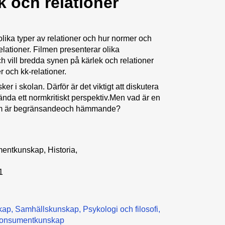
k och relationer
 olika typer av relationer och hur normer och
lationer. Filmen presenterar olika
och vill bredda synen på kärlek och relationer
 och kk-relationer.
r i skolan. Därför är det viktigt att diskutera
nda ett normkritiskt perspektiv.Men vad är en
om är begränsandeoch hämmande?
entkunskap, Historia,
1
kap
Samhällskunskap
Psykologi och filosofi
konsumentkunskap