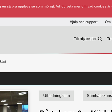
 en så bra upplevelse som möjligt. Vill du veta mer om vad cookies är
Hjälp och support
Om 
Filmtjänster
T
kta)
Utbildningsfilm
Samhällskun