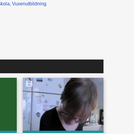
kola
Vuxenutbildning