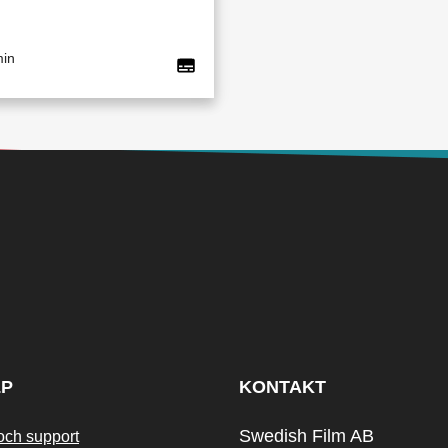
min
LP
KONTAKT
Swedish Film AB
och support