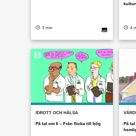
kultur
3 min
4 
IDROTT OCH HÄLSA
VÄRD
På tal om 6 – Från flicka till bög
På tal
hemli