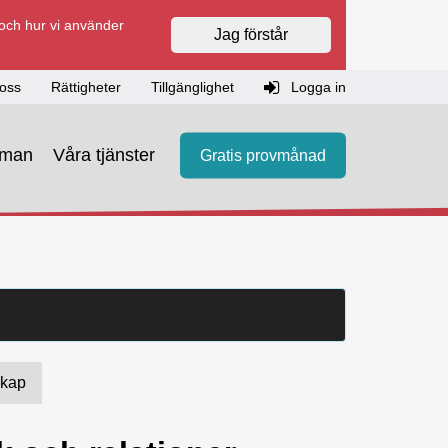
 och hur vi använder
Jag förstår
oss
Rättigheter
Tillgänglighet
Logga in
eman
Våra tjänster
Gratis provmånad
skap