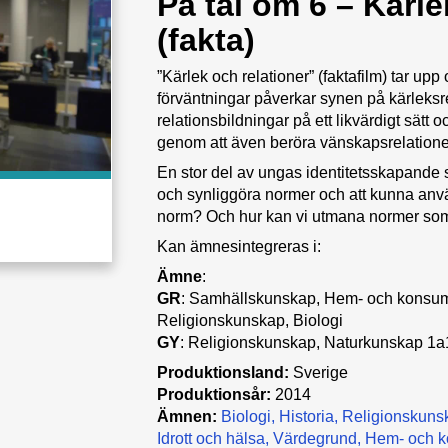
På tal om 6 – Kärle
(fakta)
”Kärlek och relationer” (faktafilm) tar upp
förväntningar påverkar synen på kärleksre
relationsbildningar på ett likvärdigt sätt 
genom att även beröra vänskapsrelationer
En stor del av ungas identitetsskapande ske
och synliggöra normer och att kunna anvä
norm? Och hur kan vi utmana normer s
Kan ämnesintegreras i:
Ämne
:
GR
: Samhällskunskap, Hem- och konsum
Religionskunskap, Biologi
GY
: Religionskunskap, Naturkunskap 1a
Produktionsland:
Sverige
Produktionsår:
2014
Ämnen:
Biologi
Historia
Religionskuns
Idrott och hälsa
Värdegrund
Hem- och 