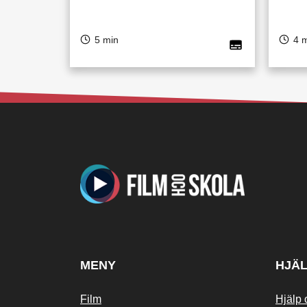
5 min
4 
MENY
HJÄ
Film
Hjälp 