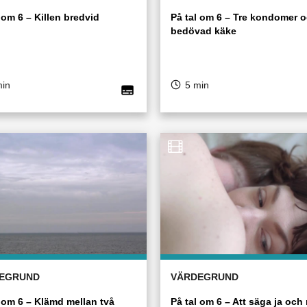
 om 6 – Killen bredvid
På tal om 6 – Tre kondomer 
bedövad käke
min
5 min
EGRUND
VÄRDEGRUND
l om 6 – Klämd mellan två
På tal om 6 – Att säga ja och 