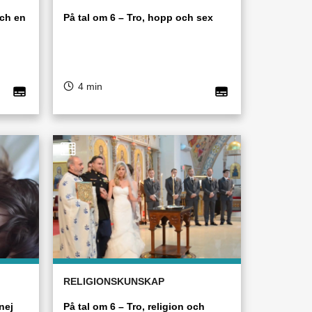
och en
På tal om 6 – Tro, hopp och sex
4 min
RELIGIONSKUNSKAP
nej
På tal om 6 – Tro, religion och