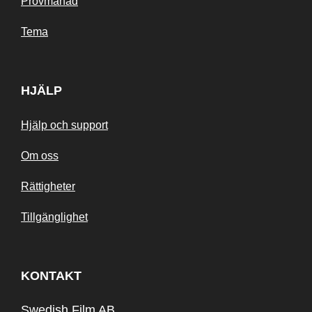
Provmånad
Tema
HJÄLP
Hjälp och support
Om oss
Rättigheter
Tillgänglighet
KONTAKT
Swedish Film AB