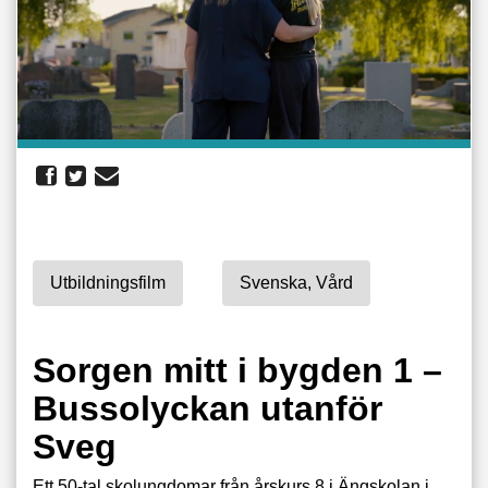
Utbildningsfilm
Svenska, Vård
Sorgen mitt i bygden 1 –
Bussolyckan utanför
Sveg
Ett 50-tal skolungdomar från årskurs 8 i Ängskolan i