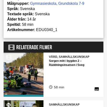
Målgrupper:
Gymnasieskola
Grundskola 7-9
Språk:
Svenska
Textade språk:
Svenska
Ålder från:
14 år
Speltid:
58 min
Artikelnummer:
EDU0340_1
RELATERADE FILMER
VÅRD, SAMHÄLLSKUNSKAP
Sorgen mitt i bygden 2 –
Räddningsinsatsen i Sveg
58 min
SAMHÄLLSKUNSKAP