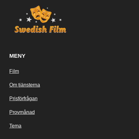
MENY
Film
Om tjänsterna
Prisförfrågan
Provmånad
Tema