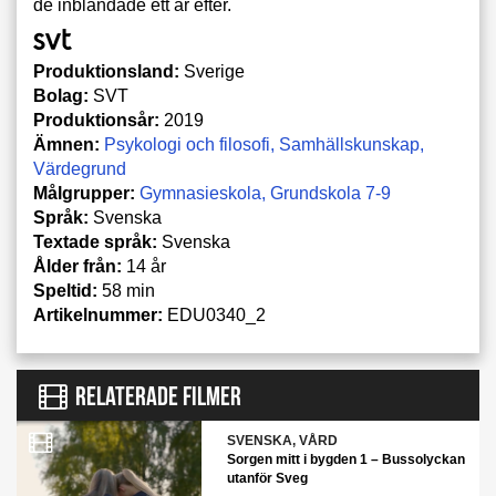
de inblandade ett år efter.
Produktionsland:
Sverige
Bolag:
SVT
Produktionsår:
2019
Ämnen:
Psykologi och filosofi
Samhällskunskap
Värdegrund
Målgrupper:
Gymnasieskola
Grundskola 7-9
Språk:
Svenska
Textade språk:
Svenska
Ålder från:
14 år
Speltid:
58 min
Artikelnummer:
EDU0340_2
RELATERADE FILMER
SVENSKA, VÅRD
Sorgen mitt i bygden 1 – Bussolyckan
utanför Sveg