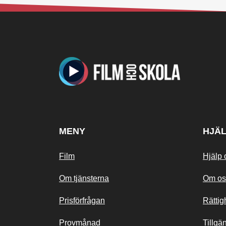
MENY
HJÄ
Film
Hjälp 
Om tjänsterna
Om os
Prisförfrågan
Rättig
Provmånad
Tillgä