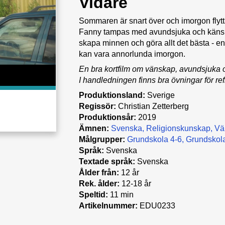
Vidare
Sommaren är snart över och imorgon fly
Fanny tampas med avundsjuka och känslor 
skapa minnen och göra allt det bästa - en
kan vara annorlunda imorgon.
En bra kortfilm om vänskap, avundsjuka 
I handledningen finns bra övningar för ref
Produktionsland:
Sverige
Regissör:
Christian Zetterberg
Produktionsår:
2019
Ämnen:
Svenska
Religionskunskap
Vä
Målgrupper:
Grundskola 4-6
Grundskola
Språk:
Svenska
Textade språk:
Svenska
Ålder från:
12 år
Rek. ålder:
12-18 år
Speltid:
11 min
Artikelnummer:
EDU0233