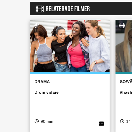
RELATERADE FILMER
DRAMA
SO/V
Dröm vidare
#hash
90 min
14