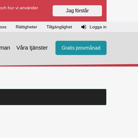
 och hur vi använder
Jag förstår
oss
Rättigheter
Tillgänglighet
Logga in
eman
Våra tjänster
Gratis provmånad