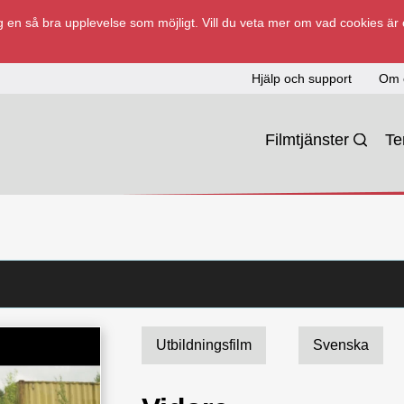
 en så bra upplevelse som möjligt. Vill du veta mer om vad cookies är
Hjälp och support
Om 
Filmtjänster
T
Utbildningsfilm
Svenska