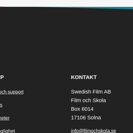
LP
KONTAKT
Swedish Film AB
och support
Film och Skola
s
Box 6014
17106 Solna
heter
info@filmochskola.se
nglighet