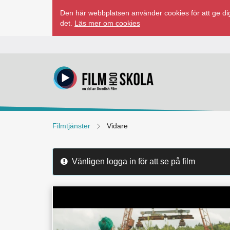
Hoppa
Den här webbplatsen använder cookies för att ge dig
till
det.
Läs mer om cookies
innehåll
Filmtjänster
Vidare
Vänligen logga in för att se på film