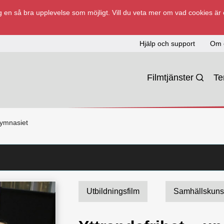
 en så bra upplevelse som möjligt. Vill du veta mer om vad cookies är
Hjälp och support
Om 
Filmtjänster
T
gymnasiet
Utbildningsfilm
Samhällskuns