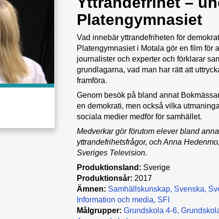
Yttrandefrihet – u
Platengymnasiet
Vad innebär yttrandefriheten för demokr
Platengymnasiet i Motala gör en film för at
journalister och experter och förklarar sam
grundlagarna, vad man har rätt att uttrycka
framföra.
Genom besök på bland annat Bokmässan 201
en demokrati, men också vilka utmaninga
sociala medier medför för samhället.
Medverkar gör förutom elever bland annat
yttrandefrihetsfrågor, och Anna Hedenmo,
Sveriges Television.
Produktionsland:
Sverige
Produktionsår:
2017
Ämnen:
Samhällskunskap
Svenska
Sv
Information och media
SFI
Målgrupper:
Grundskola 4-6
Grundskola