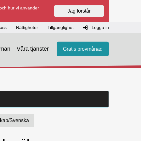
 och hur vi använder
Jag förstår
oss
Rättigheter
Tillgänglighet
Logga in
eman
Våra tjänster
Gratis provmånad
kap/svenska