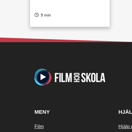
9 min
MENY
HJÄ
Film
Hjälp 