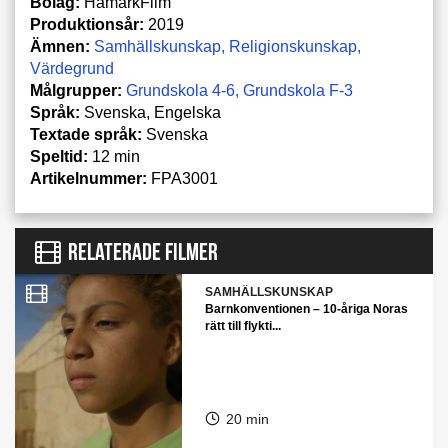
Bolag:
HamarkFilm
Produktionsår:
2019
Ämnen:
Samhällskunskap
Religionskunskap
Värdegrund
Målgrupper:
Grundskola 4-6
Grundskola F-3
Språk:
Svenska, Engelska
Textade språk:
Svenska
Speltid:
12 min
Artikelnummer:
FPA3001
RELATERADE FILMER
SAMHÄLLSKUNSKAP
Barnkonventionen – 10-åriga Noras
rätt till flykti...
20 min