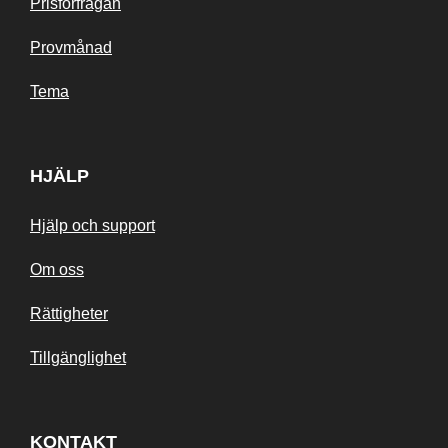
Prisförfrågan
Provmånad
Tema
HJÄLP
Hjälp och support
Om oss
Rättigheter
Tillgänglighet
KONTAKT