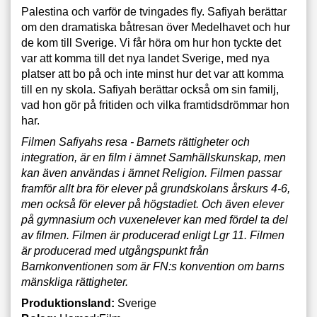
Palestina och varför de tvingades fly. Safiyah berättar
om den dramatiska båtresan över Medelhavet och hur
de kom till Sverige. Vi får höra om hur hon tyckte det
var att komma till det nya landet Sverige, med nya
platser att bo på och inte minst hur det var att komma
till en ny skola. Safiyah berättar också om sin familj,
vad hon gör på fritiden och vilka framtidsdrömmar hon
har.
Filmen Safiyahs resa - Barnets rättigheter och
integration, är en film i ämnet Samhällskunskap, men
kan även användas i ämnet Religion. Filmen passar
framför allt bra för elever på grundskolans årskurs 4-6,
men också för elever på högstadiet. Och även elever
på gymnasium och vuxenelever kan med fördel ta del
av filmen. Filmen är producerad enligt Lgr 11. Filmen
är producerad med utgångspunkt från
Barnkonventionen som är FN:s konvention om barns
mänskliga rättigheter.
Produktionsland:
Sverige