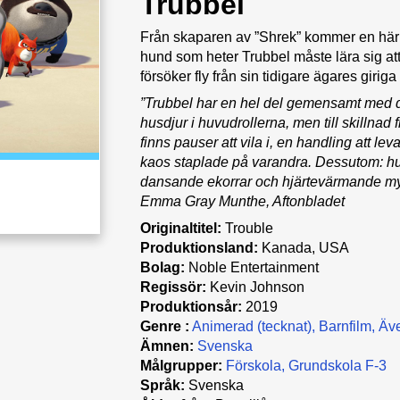
Trubbel
Från skaparen av ”Shrek” kommer en härl
hund som heter Trubbel måste lära sig att
försöker fly från sin tidigare ägares gir
”Trubbel har en hel del gemensamt med 
husdjur i huvudrollerna, men till skillnad 
finns pauser att vila i, en handling att lev
kaos staplade på varandra. Dessutom: hun
dansande ekorrar och hjärtevärmande mys. 
Emma Gray Munthe, Aftonbladet
Originaltitel:
Trouble
Produktionsland:
Kanada, USA
Bolag:
Noble Entertainment
Regissör:
Kevin Johnson
Produktionsår:
2019
Genre :
Animerad (tecknat)
Barnfilm
Äve
Ämnen:
Svenska
Målgrupper:
Förskola
Grundskola F-3
Språk:
Svenska