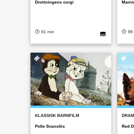
Drottningens corgi
Marni
81 min
88
KLASSISK BARNFILM
DRA
Pelle Svanslös
Red D