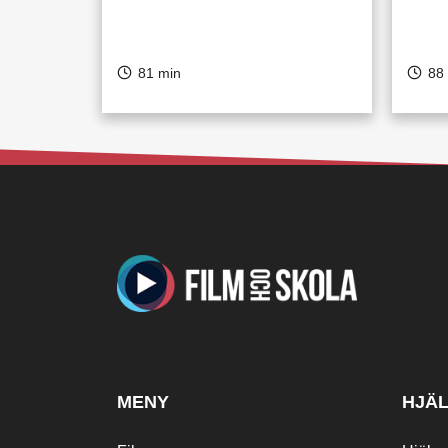
81 min
88
MENY
HJÄ