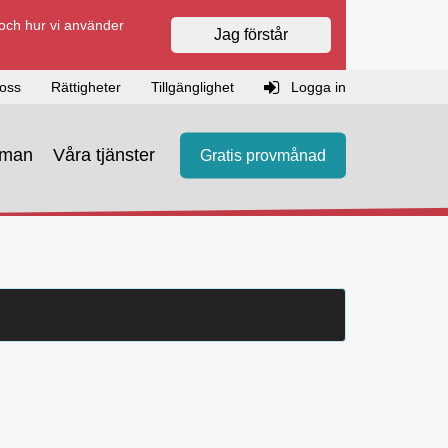
 och hur vi använder
Jag förstår
oss
Rättigheter
Tillgänglighet
Logga in
eman
Våra tjänster
Gratis provmånad