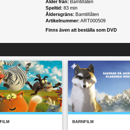
Ålder från:
Barntillåten
Speltid:
83 min
Åldersgräns:
Barntillåten
Artikelnummer:
ART000509
Finns även att beställa som DVD
FILM
BARNFILM