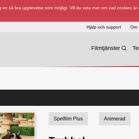
 en så bra upplevelse som möjligt. Vill du veta mer om vad cookies är
Hjälp och support
Om 
Filmtjänster
T
Spelfilm Plus
Animerad