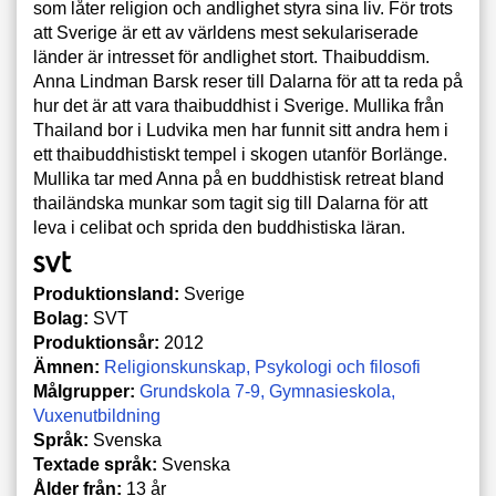
som låter religion och andlighet styra sina liv. För trots
att Sverige är ett av världens mest sekulariserade
länder är intresset för andlighet stort. Thaibuddism.
Anna Lindman Barsk reser till Dalarna för att ta reda på
hur det är att vara thaibuddhist i Sverige. Mullika från
Thailand bor i Ludvika men har funnit sitt andra hem i
ett thaibuddhistiskt tempel i skogen utanför Borlänge.
Mullika tar med Anna på en buddhistisk retreat bland
thailändska munkar som tagit sig till Dalarna för att
leva i celibat och sprida den buddhistiska läran.
Produktionsland:
Sverige
Bolag:
SVT
Produktionsår:
2012
Ämnen:
Religionskunskap
Psykologi och filosofi
Målgrupper:
Grundskola 7-9
Gymnasieskola
Vuxenutbildning
Språk:
Svenska
Textade språk:
Svenska
Ålder från:
13 år