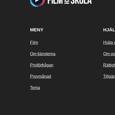
MENY
HJÄ
Film
Hjälp 
Om tjänsterna
Om os
Prisförfrågan
Rättig
Provmånad
Tillgä
Tema