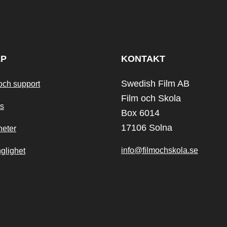
LP
KONTAKT
Swedish Film AB
och support
Film och Skola
s
Box 6014
17106 Solna
heter
info@filmochskola.se
nglighet