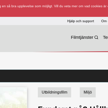
 en så bra upplevelse som möjligt. Vill du veta mer om vad cookies är
Hjälp och support
Om 
Filmtjänster
T
Utbildningsfilm
Miljö