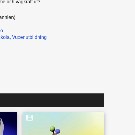
me och vågkraft ut?
annien)
jö
kola
Vuxenutbildning