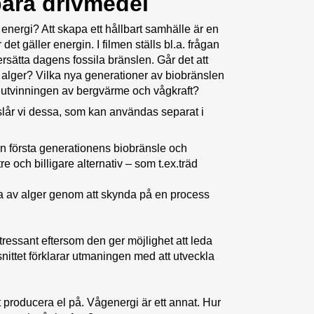
bara drivmedel
energi? Att skapa ett hållbart samhälle är en
et gäller energin. I filmen ställs bl.a. frågan
rsätta dagens fossila bränslen. Går det att
av alger? Vilka nya generationer av biobränslen
a utvinningen av bergvärme och vågkraft?
öreslår vi dessa, som kan användas separat i
n första generationens biobränsle och
e och billigare alternativ – som t.ex.träd
ja av alger genom att skynda på en process
ressant eftersom den ger möjlighet att leda
nittet förklarar utmaningen med att utveckla
t producera el på. Vågenergi är ett annat. Hur