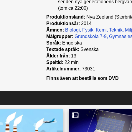
ser den nya generationens bergvär
(tom ca 22:00)
Produktionsland:
Nya Zeeland (Storbrit
Produktionsår:
2014
Ämnen:
Biologi
Fysik
Kemi
Teknik
Mil
Målgrupper:
Grundskola 7-9
Gymnasies
Språk:
Engelska
Textade språk:
Svenska
Ålder från:
13
Speltid:
22 min
Artikelnummer:
73031
Finns även att beställa som DVD