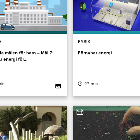
Ö
FYSIK
la målen för barn – Mål 7:
Förnybar energi
r energi för...
min
27 min