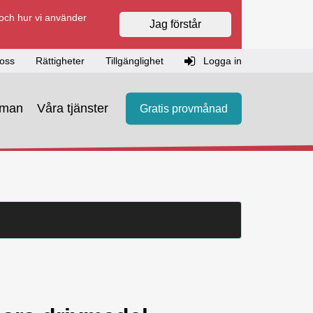
 och hur vi använder
Jag förstår
oss
Rättigheter
Tillgänglighet
Logga in
eman
Våra tjänster
Gratis provmånad