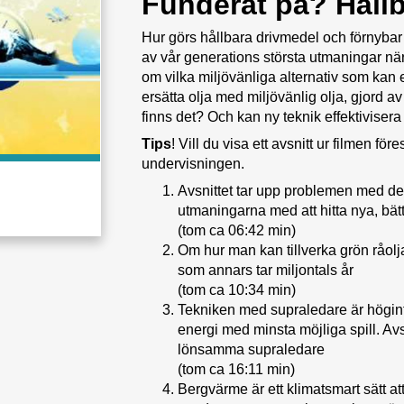
Funderat på? Håll
Hur görs hållbara drivmedel och förnybar 
av vår generations största utmaningar när d
om vilka miljövänliga alternativ som kan e
ersätta olja med miljövänlig olja, gjord 
finns det? Och kan ny teknik effektiviser
Tips
! Vill du visa ett avsnitt ur filmen f
undervisningen.
Avsnittet tar upp problemen med de
utmaningarna med att hitta nya, bättr
(tom ca 06:42 min)
Om hur man kan tillverka grön råol
som annars tar miljontals år
(tom ca 10:34 min)
Tekniken med supraledare är högint
energi med minsta möjliga spill. Avs
lönsamma supraledare
(tom ca 16:11 min)
Bergvärme är ett klimatsmart sätt at