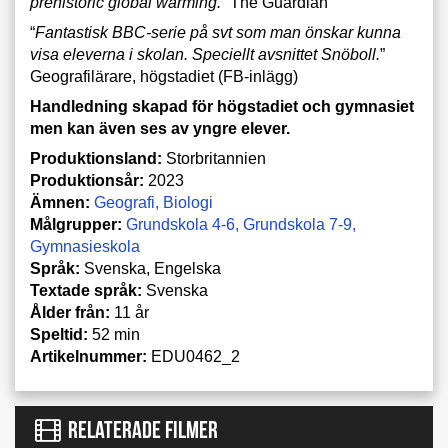
prehistoric global warming.
” The Guardian
“
Fantastisk BBC-serie på svt som man önskar kunna
visa eleverna i skolan. Speciellt avsnittet Snöboll.
”
Geografilärare, högstadiet (FB-inlägg)
Handledning skapad för högstadiet och gymnasiet
men kan även ses av yngre elever.
Produktionsland:
Storbritannien
Produktionsår:
2023
Ämnen:
Geografi
Biologi
Målgrupper:
Grundskola 4-6
Grundskola 7-9
Gymnasieskola
Språk:
Svenska, Engelska
Textade språk:
Svenska
Ålder från:
11 år
Speltid:
52 min
Artikelnummer:
EDU0462_2
RELATERADE FILMER