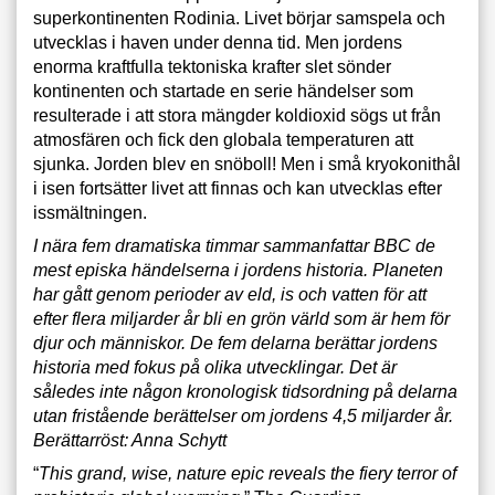
superkontinenten Rodinia. Livet börjar samspela och
utvecklas i haven under denna tid. Men jordens
enorma kraftfulla tektoniska krafter slet sönder
kontinenten och startade en serie händelser som
resulterade i att stora mängder koldioxid sögs ut från
atmosfären och fick den globala temperaturen att
sjunka. Jorden blev en snöboll! Men i små kryokonithål
i isen fortsätter livet att finnas och kan utvecklas efter
issmältningen.
I nära fem dramatiska timmar sammanfattar BBC de
mest episka händelserna i jordens historia. Planeten
har gått genom perioder av eld, is och vatten för att
efter flera miljarder år bli en grön värld som är hem för
djur och människor. De fem delarna berättar jordens
historia med fokus på olika utvecklingar. Det är
således inte någon kronologisk tidsordning på delarna
utan fristående berättelser om jordens 4,5 miljarder år.
Berättarröst: Anna Schytt
“
This grand, wise, nature epic reveals the fiery terror of