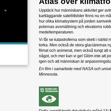
Atlas över klimatf
Upptäck hur människans aktivitet ger av
kartläggande satellitbilder finns nu en må
hur olika klimatsystem på jorden samver
polernas avsmältning och ekvatorns rubba
medeltemperaturen.
Vi får se katastroferna som skett i närti
torka. Men också de stora glaciärernas n
filmat och animerat, men också tungt att
något, och mer kan vi ge! Glöm inte att jo
igen och att människan är anpassningsba
En film i samarbete med NASA och univers
Minnesota.
Detta avsnitt berör det globala målet 13
: