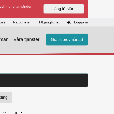
 och hur vi använder
Jag förstår
oss
Rättigheter
Tillgänglighet
Logga in
eman
Våra tjänster
Gratis provmånad
kling