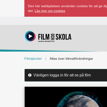
Hoppa
Den här webbplatsen använder cookies för att ge dig
till
det.
Läs mer om cookies
innehåll
Filmtjänster
Atlas över klimatförändringar
Vänligen logga in för att se på film