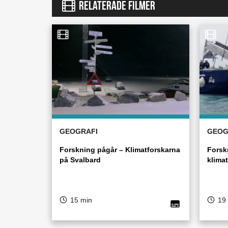
RELATERADE FILMER
GEOGRAFI
GEOG
Forskning pågår – Klimatforskarna
Forsk
på Svalbard
klimat
15 min
19