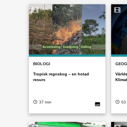
BIOLOGI
GEOG
Tropisk regnskog – en hotad
Värld
resurs
Klima
37 min
53