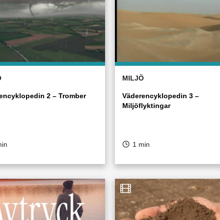
Ö
MILJÖ
encyklopedin 2 – Tromber
Väderencyklopedin 3 –
Miljöflyktingar
min
1 min