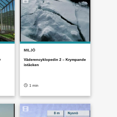
MILJÖ
r
Väderencyklopedin 2 – Krympande
istäcken
1 min