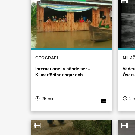
GEOGRAFI
MILJ
Internationella händelser –
Väder
Klimatförändringar och...
Övers
25 min
1 