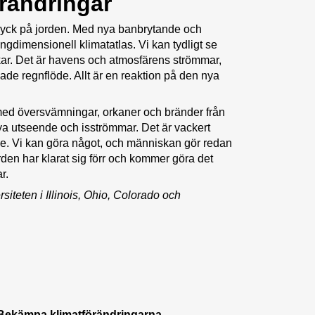
örändringar
tryck på jorden. Med nya banbrytande och
ngdimensionell klimatatlas. Vi kan tydligt se
kar. Det är havens och atmosfärens strömmar,
de regnflöde. Allt är en reaktion på den nya
d med översvämningar, orkaner och bränder från
ya utseende och isströmmar. Det är vackert
 se. Vi kan göra något, och människan gör redan
rden har klarat sig förr och kommer göra det
r.
iteten i Illinois, Ohio, Colorado och
 Bekämpa klimatförändringarna