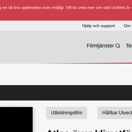
 en så bra upplevelse som möjligt. Vill du veta mer om vad cookies är
Hjälp och support
Om 
Filmtjänster
T
Utbildningsfilm
Hållbar Utvec