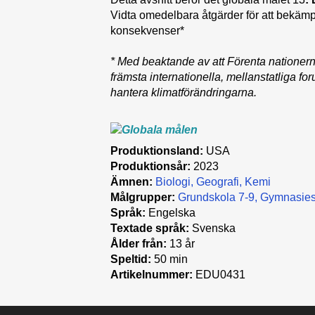
Vidta omedelbara åtgärder för att bekäm
konsekvenser*
* Med beaktande av att Förenta nationer
främsta internationella, mellanstatliga fo
hantera klimatförändringarna.
Produktionsland:
USA
Produktionsår:
2023
Ämnen:
Biologi
Geografi
Kemi
Målgrupper:
Grundskola 7-9
Gymnasies
Språk:
Engelska
Textade språk:
Svenska
Ålder från:
13 år
Speltid:
50 min
Artikelnummer:
EDU0431