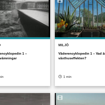
Ö
MILJÖ
encyklopedin 1 –
Väderencyklopedin 1 – Vad ä
vämningar
växthuseffekten?
min
1 min