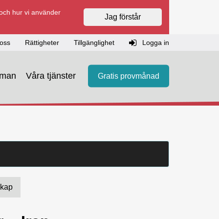
 och hur vi använder
Jag förstår
oss
Rättigheter
Tillgänglighet
Logga in
eman
Våra tjänster
Gratis provmånad
skap