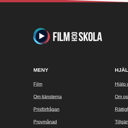
MENY
HJÄ
Film
Hjälp 
Om tjänsterna
Om os
Prisförfrågan
Rättig
Provmånad
Tillgä