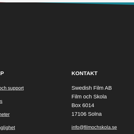
LP
KONTAKT
Swedish Film AB
och support
Film och Skola
s
Box 6014
17106 Solna
heter
info@filmochskola.se
nglighet