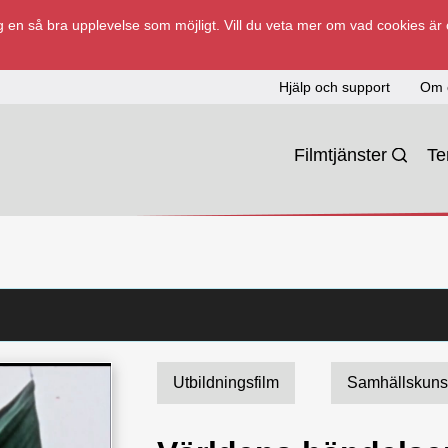
 en så bra upplevelse som möjligt. Vill du veta mer om vad cookies är
Hjälp och support
Om 
Filmtjänster
T
Utbildningsfilm
Samhällskun