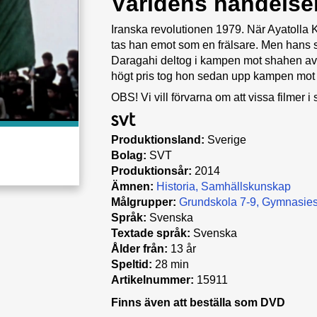
Världens händelser
Iranska revolutionen 1979. När Ayatolla Kh
tas han emot som en frälsare. Men hans s
Daragahi deltog i kampen mot shahen av I
högt pris tog hon sedan upp kampen mot 
OBS! Vi vill förvarna om att vissa filmer i 
Produktionsland:
Sverige
Bolag:
SVT
Produktionsår:
2014
Ämnen:
Historia
Samhällskunskap
Målgrupper:
Grundskola 7-9
Gymnasies
Språk:
Svenska
Textade språk:
Svenska
Ålder från:
13 år
Speltid:
28 min
Artikelnummer:
15911
Finns även att beställa som DVD