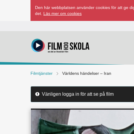
Hoppa
Den här webbplatsen använder cookies för att ge dig
till
det.
Läs mer om cookies
innehåll
Filmtjänster
Världens händelser – Iran
Vänligen logga in för att se på film