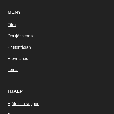
MENY
Film
Om tjänsterna
Prisförfrågan
Provmånad
Tema
HJÄLP
Hjälp och support