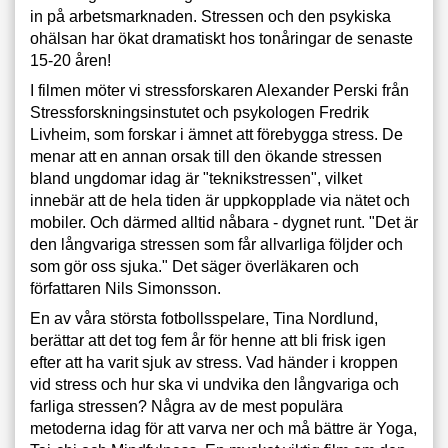
in på arbetsmarknaden. Stressen och den psykiska
ohälsan har ökat dramatiskt hos tonåringar de senaste
15-20 åren!
I filmen möter vi stressforskaren Alexander Perski från
Stressforskningsinstutet och psykologen Fredrik
Livheim, som forskar i ämnet att förebygga stress. De
menar att en annan orsak till den ökande stressen
bland ungdomar idag är "teknikstressen", vilket
innebär att de hela tiden är uppkopplade via nätet och
mobiler. Och därmed alltid nåbara - dygnet runt. "Det är
den långvariga stressen som får allvarliga följder och
som gör oss sjuka." Det säger överläkaren och
författaren Nils Simonsson.
En av våra största fotbollsspelare, Tina Nordlund,
berättar att det tog fem år för henne att bli frisk igen
efter att ha varit sjuk av stress. Vad händer i kroppen
vid stress och hur ska vi undvika den långvariga och
farliga stressen? Några av de mest populära
metoderna idag för att varva ner och må bättre är Yoga,