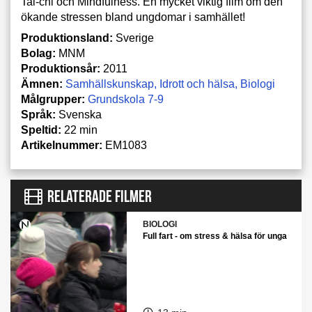
Tai-chi och Mindfulness. En mycket viktig film om den
ökande stressen bland ungdomar i samhället!
Produktionsland:
Sverige
Bolag:
MNM
Produktionsår:
2011
Ämnen:
Samhällskunskap
Idrott och hälsa
Biologi
Målgrupper:
Grundskola 7-9
Språk:
Svenska
Speltid:
22 min
Artikelnummer:
EM1083
RELATERADE FILMER
BIOLOGI
Full fart - om stress & hälsa för unga