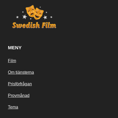
MENY
Film
Om tjänsterna
Prisförfrågan
Provmånad
Tema