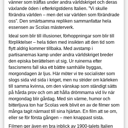
vänner som träffas under andra världskriget och deras
växlande öden i efterkrigstidens Italien. ”Vi skulle
förändra världen – men det var världen som förändrade
oss”. Den smärtsamma repliken sammanfattar hela
essensen av Scolas mästerverk.
Ideal som blir till illusioner, förhoppningar som blir till
förpliktelser – hela tiden med insikten att den tid som
flytt aldrig kommer tillbaka. Med avstamp i
partisanernas kamp under andra världskriget breder
den episka berättelsen ut sig. Ur ruinerna efter
fascismens fall ska ett bättre samhälle byggas,
morgondagen är ljus. Här möter vi tre socialister som
slogs sida vid sida i kriget, men nu strider om kärleken
till samma kvinna, om den vänskap som ständigt sätts
på hårda prov och om att hålla drömmarna vid liv när
morgondag blir gårdag. Med sin värme, humor och
bitterljuva ton har Scolas verk blivit en av de filmer som
många tagit närmast till sina hjärtan. En film att se om,
eller se för första gången – men knappast sista.
Filmen ger även en bra inblick av 1900-talets Italien